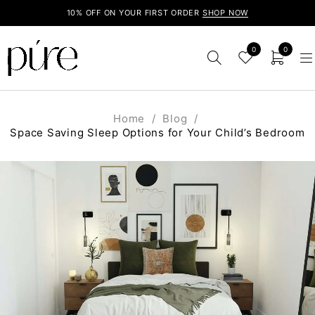
10% OFF ON YOUR FIRST ORDER
SHOP NOW
0
0
Home
/
Blog
/
Space Saving Sleep Options for Your Child’s Bedroom