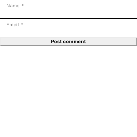
Post comment
SIGN UP FOR EMAILS
To get our latest discounts and updates, sign up to our
newsletter
Subscribe